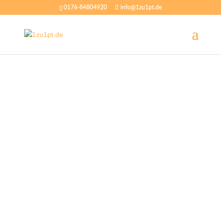
0176-84804920
info@1zu1pt.de
Muskelaufbau
Hocheffektives Training, zugeschnitten
auf Ihre
Ziele, führt garantiert zu sichtbaren
Resultaten.